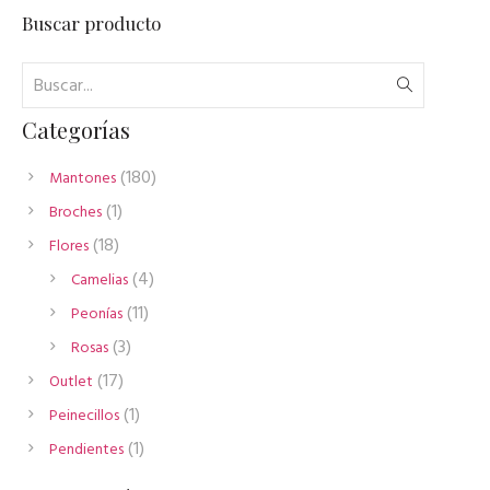
Buscar producto
Categorías
180
180
Mantones
productos
1
1
Broches
producto
18
18
Flores
productos
4
4
Camelias
productos
11
11
Peonías
productos
3
3
Rosas
productos
17
17
Outlet
productos
1
1
Peinecillos
producto
1
1
Pendientes
producto