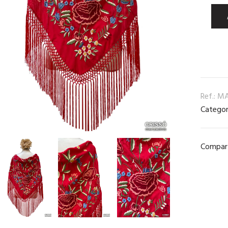
Ref.:
MA
Categor
Compart