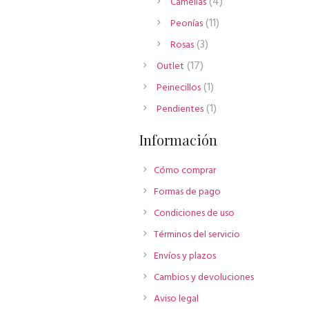
4
4
Camelias
productos
11
11
Peonías
productos
3
3
Rosas
productos
17
17
Outlet
productos
1
1
Peinecillos
producto
1
1
Pendientes
producto
Información
Cómo comprar
Formas de pago
Condiciones de uso
Términos del servicio
Envíos y plazos
Cambios y devoluciones
Aviso legal