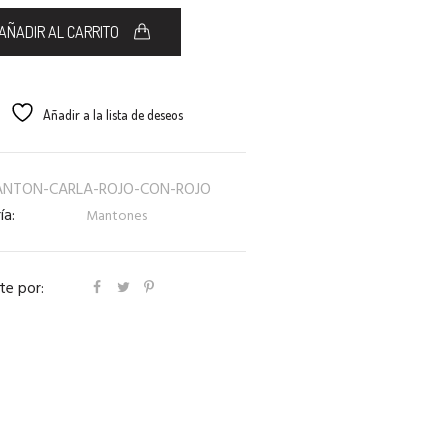
AÑADIR AL CARRITO
Añadir a la lista de deseos
NTON-CARLA-ROJO-CON-ROJO
ía:
Mantones
e por: