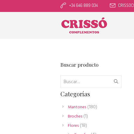
+34 646 889 034
CRISSO
Buscar producto
Categorías
180
180
Mantones
productos
1
1
Broches
producto
18
18
Flores
productos