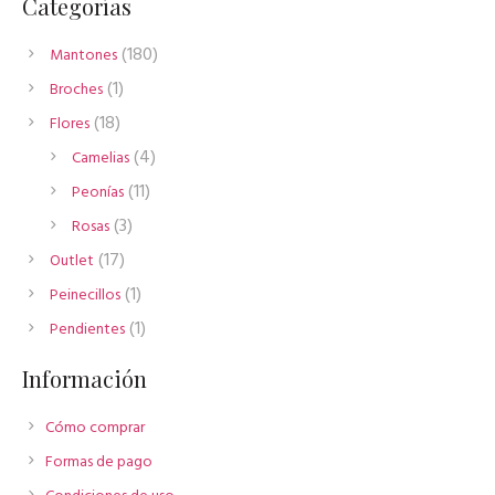
Categorías
180
180
Mantones
productos
1
1
Broches
producto
18
18
Flores
productos
4
4
Camelias
productos
11
11
Peonías
productos
3
3
Rosas
productos
17
17
Outlet
productos
1
1
Peinecillos
producto
1
1
Pendientes
producto
Información
Cómo comprar
Formas de pago