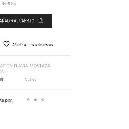
SPONIBLES
AÑADIR AL CARRITO
Añadir a la lista de deseos
NTON-FLAVIA-MOSTAZA-
ON
ía:
Outlet
e por: