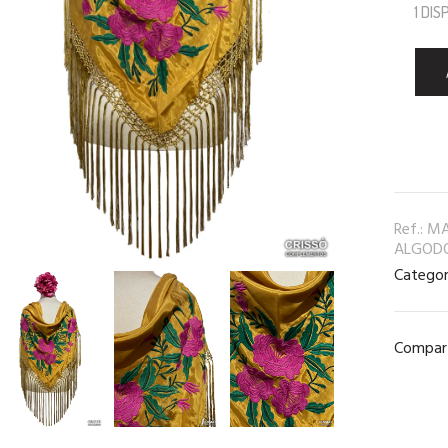
1 DI
Ref.:
MA
ALGOD
Categor
Compart