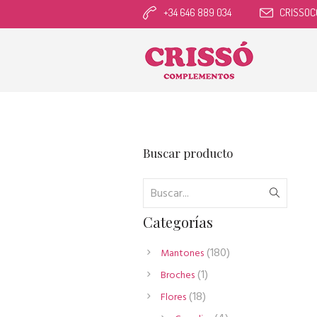
+34 646 889 034
CRISSO
Buscar producto
Categorías
180
180
Mantones
productos
1
1
Broches
producto
18
18
Flores
productos