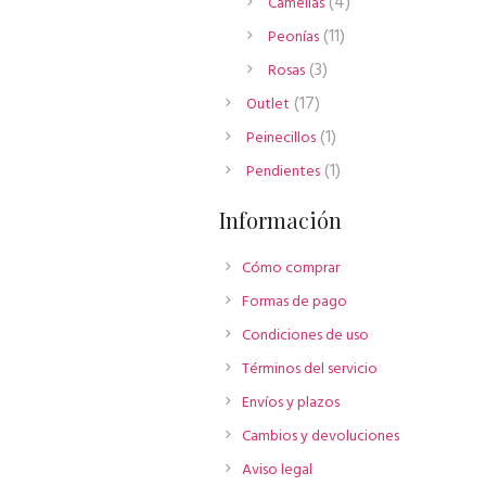
4
4
Camelias
productos
11
11
Peonías
productos
3
3
Rosas
productos
17
17
Outlet
productos
1
1
Peinecillos
producto
1
1
Pendientes
producto
Información
Cómo comprar
Formas de pago
Condiciones de uso
Términos del servicio
Envíos y plazos
Cambios y devoluciones
Aviso legal