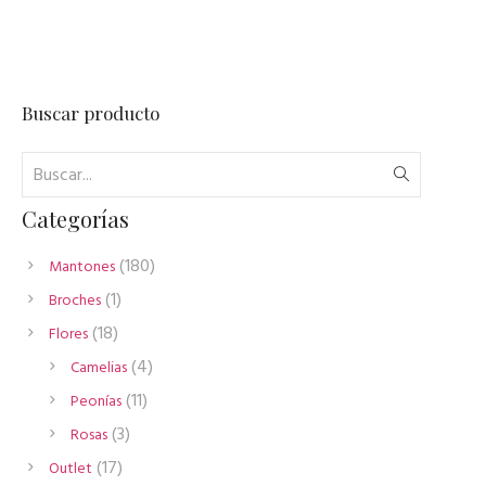
Buscar producto
Categorías
180
180
Mantones
productos
1
1
Broches
producto
18
18
Flores
productos
4
4
Camelias
productos
11
11
Peonías
productos
3
3
Rosas
productos
17
17
Outlet