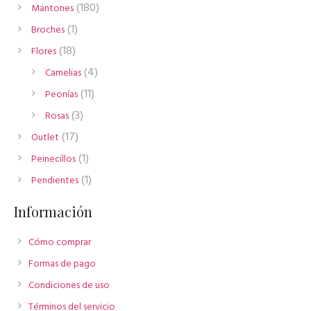
180
180
Mantones
productos
1
1
Broches
producto
18
18
Flores
productos
4
4
Camelias
productos
11
11
Peonías
productos
3
3
Rosas
productos
17
17
Outlet
productos
1
1
Peinecillos
producto
1
1
Pendientes
producto
Información
Cómo comprar
Formas de pago
Condiciones de uso
Términos del servicio