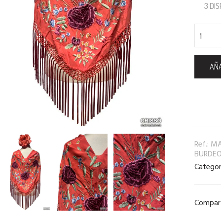
3 DI
AÑA
Ref.:
MA
BURDEO
Categor
Compart