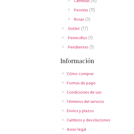
4
4
Camelias
productos
11
11
Peonías
productos
3
3
Rosas
productos
17
17
Outlet
productos
1
1
Peinecillos
producto
1
1
Pendientes
producto
Información
Cómo comprar
Formas de pago
Condiciones de uso
Términos del servicio
Envíos y plazos
Cambios y devoluciones
Aviso legal