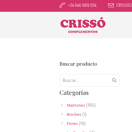
+34 646 889 034
CRISSO
Buscar producto
Categorías
180
180
Mantones
productos
1
1
Broches
producto
18
18
Flores
productos