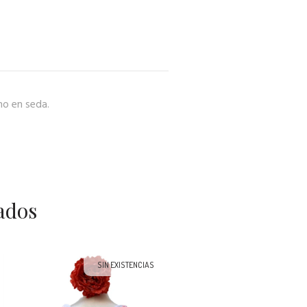
no en seda.
ados
SIN EXISTENCIAS