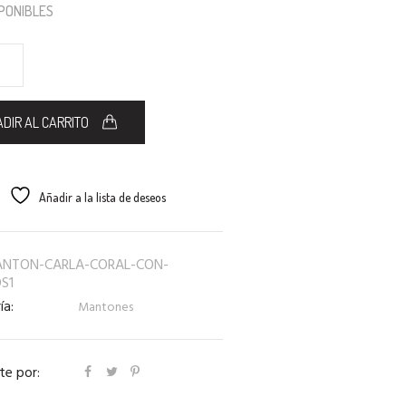
SPONIBLES
DIR AL CARRITO
Añadir a la lista de deseos
NTON-CARLA-CORAL-CON-
S1
ía:
Mantones
e por: