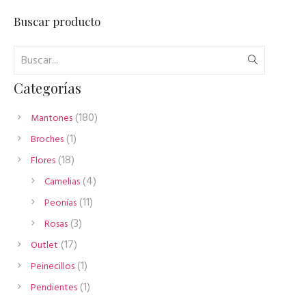
Buscar producto
Categorías
180
180
Mantones
productos
1
1
Broches
producto
18
18
Flores
productos
4
4
Camelias
productos
11
11
Peonías
productos
3
3
Rosas
productos
17
17
Outlet
productos
1
1
Peinecillos
producto
1
1
Pendientes
producto